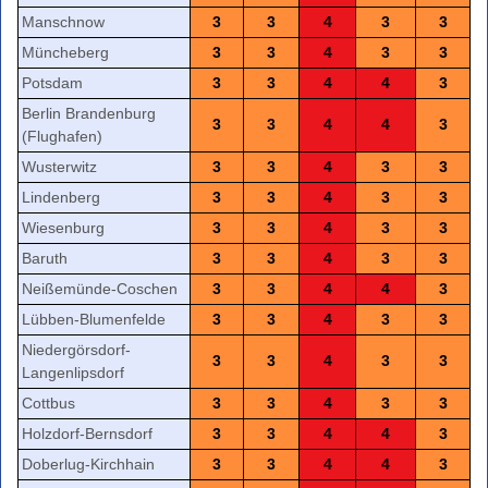
Manschnow
3
3
4
3
3
Müncheberg
3
3
4
3
3
Potsdam
3
3
4
4
3
Berlin Brandenburg
3
3
4
4
3
(Flughafen)
Wusterwitz
3
3
4
3
3
Lindenberg
3
3
4
3
3
Wiesenburg
3
3
4
3
3
Baruth
3
3
4
3
3
Neißemünde-Coschen
3
3
4
4
3
Lübben-Blumenfelde
3
3
4
3
3
Niedergörsdorf-
3
3
4
3
3
Langenlipsdorf
Cottbus
3
3
4
3
3
Holzdorf-Bernsdorf
3
3
4
4
3
Doberlug-Kirchhain
3
3
4
4
3