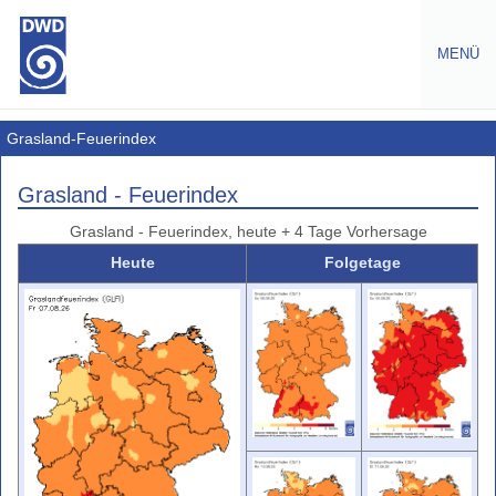
MENÜ
Warnungen
Grasland-Feuerindex
Amtliche
Grasland - Feuerindex
Warnungen
Grasland - Feuerindex, heute + 4 Tage Vorhersage
Wetterwarnungen
Europa
Heute
Folgetage
Gefahrenindizes
Gesundheit
Gefahrenindizes
-
(Wald-,
Grasbrand)
Waldbrand-
Gefahrenindex