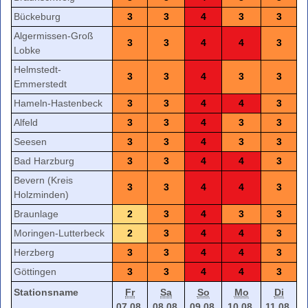
Bückeburg
3
3
4
3
3
Algermissen-Groß
3
3
4
4
3
Lobke
Helmstedt-
3
3
4
3
3
Emmerstedt
Hameln-Hastenbeck
3
3
4
4
3
Alfeld
3
3
4
3
3
Seesen
3
3
4
3
3
Bad Harzburg
3
3
4
4
3
Bevern (Kreis
3
3
4
4
3
Holzminden)
Braunlage
2
3
4
3
3
Moringen-Lutterbeck
2
3
4
4
3
Herzberg
3
3
4
4
3
Göttingen
3
3
4
4
3
Stationsname
Fr
Sa
So
Mo
Di
07.08.
08.08.
09.08.
10.08.
11.08.