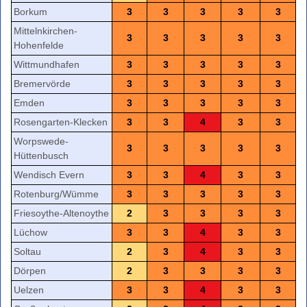
Borkum
3
3
3
3
3
Mittelnkirchen-
3
3
3
3
3
Hohenfelde
Wittmundhafen
3
3
3
3
3
Bremervörde
3
3
3
3
3
Emden
3
3
3
3
3
Rosengarten-Klecken
3
3
4
3
3
Worpswede-
3
3
3
3
3
Hüttenbusch
Wendisch Evern
3
3
4
3
3
Rotenburg/Wümme
3
3
3
3
3
Friesoythe-Altenoythe
2
3
3
3
3
Lüchow
3
3
4
3
3
Soltau
2
3
4
3
3
Dörpen
2
3
3
3
3
Uelzen
3
3
4
3
3