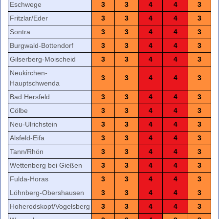
Eschwege
3
3
4
4
3
Fritzlar/Eder
3
3
4
4
3
Sontra
3
3
4
4
3
Burgwald-Bottendorf
3
3
4
4
3
Gilserberg-Moischeid
3
3
4
4
3
Neukirchen-
3
3
4
4
3
Hauptschwenda
Bad Hersfeld
3
3
4
4
3
Cölbe
3
3
4
4
3
Neu-Ulrichstein
3
3
4
4
3
Alsfeld-Eifa
3
3
4
4
3
Tann/Rhön
3
3
4
4
3
Wettenberg bei Gießen
3
3
4
4
3
Fulda-Horas
3
3
4
4
3
Löhnberg-Obershausen
3
3
4
4
3
Hoherodskopf/Vogelsberg
3
3
4
4
3