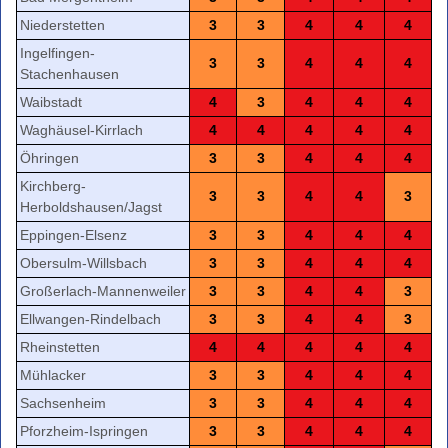
Niederstetten
3
3
4
4
4
Ingelfingen-
3
3
4
4
4
Stachenhausen
Waibstadt
4
3
4
4
4
Waghäusel-Kirrlach
4
4
4
4
4
Öhringen
3
3
4
4
4
Kirchberg-
3
3
4
4
3
Herboldshausen/Jagst
Eppingen-Elsenz
3
3
4
4
4
Obersulm-Willsbach
3
3
4
4
4
Großerlach-Mannenweiler
3
3
4
4
3
Ellwangen-Rindelbach
3
3
4
4
3
Rheinstetten
4
4
4
4
4
Mühlacker
3
3
4
4
4
Sachsenheim
3
3
4
4
4
Pforzheim-Ispringen
3
3
4
4
4