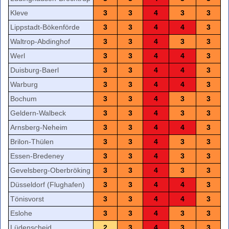
Kleve
3
3
4
3
3
Lippstadt-Bökenförde
3
3
4
4
3
Waltrop-Abdinghof
3
3
4
3
3
Werl
3
3
4
4
3
Duisburg-Baerl
3
3
4
4
3
Warburg
3
3
4
4
3
Bochum
3
3
4
3
3
Geldern-Walbeck
3
3
4
3
3
Arnsberg-Neheim
3
3
4
4
3
Brilon-Thülen
3
3
4
3
3
Essen-Bredeney
3
3
4
3
3
Gevelsberg-Oberbröking
3
3
4
3
3
Düsseldorf (Flughafen)
3
3
4
4
3
Tönisvorst
3
3
4
4
3
Eslohe
3
3
4
3
3
Lüdenscheid
2
3
4
3
3