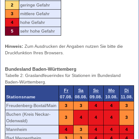
2
geringe Gefahr
3
mittlere Gefahr
4
hohe Gefahr
5
sehr hohe Gefahr
Hinweis:
Zum Ausdrucken der Angaben nutzen Sie bitte die
Druckfunktion Ihres Browsers.
Bundesland Baden-Württemberg
Tabelle 2: Graslandfeuerindex für Stationen im Bundesland
Baden-Württemberg.
Fr
Sa
So
Mo
Di
Stationsname
07.08.
08.08.
09.08.
10.08.
11.08.
Freudenberg-Boxtal/Main
3
3
4
4
3
Buchen (Kreis Neckar-
3
4
4
4
3
Odenwald)
Mannheim
4
3
4
4
4
Bad Mergentheim
3
3
4
4
4