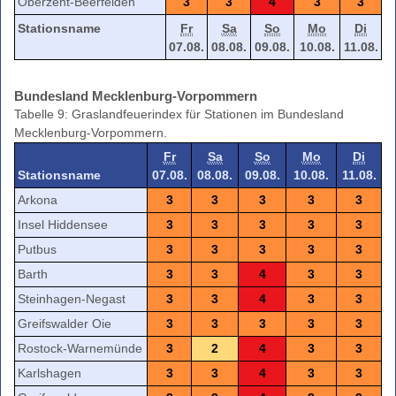
Oberzent-Beerfelden
3
3
4
3
3
Stationsname
Fr
Sa
So
Mo
Di
07.08.
08.08.
09.08.
10.08.
11.08.
Bundesland Mecklenburg-Vorpommern
Tabelle 9: Graslandfeuerindex für Stationen im Bundesland
Mecklenburg-Vorpommern.
Fr
Sa
So
Mo
Di
Stationsname
07.08.
08.08.
09.08.
10.08.
11.08.
Arkona
3
3
3
3
3
Insel Hiddensee
3
3
3
3
3
Putbus
3
3
3
3
3
Barth
3
3
4
3
3
Steinhagen-Negast
3
3
4
3
3
Greifswalder Oie
3
3
3
3
3
Rostock-Warnemünde
3
2
4
3
3
Karlshagen
3
3
4
3
3