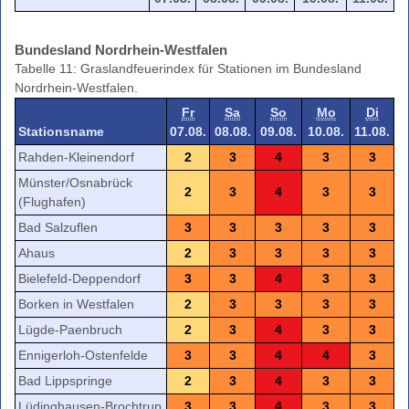
Bundesland Nordrhein-Westfalen
Tabelle 11: Graslandfeuerindex für Stationen im Bundesland
Nordrhein-Westfalen.
Fr
Sa
So
Mo
Di
Stationsname
07.08.
08.08.
09.08.
10.08.
11.08.
Rahden-Kleinendorf
2
3
4
3
3
Münster/Osnabrück
2
3
4
3
3
(Flughafen)
Bad Salzuflen
3
3
3
3
3
Ahaus
2
3
3
3
3
Bielefeld-Deppendorf
3
3
4
3
3
Borken in Westfalen
2
3
3
3
3
Lügde-Paenbruch
2
3
4
3
3
Ennigerloh-Ostenfelde
3
3
4
4
3
Bad Lippspringe
2
3
4
3
3
Lüdinghausen-Brochtrup
3
3
4
3
3