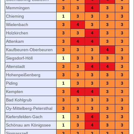
Memmingen
3
3
4
3
3
Chieming
1
3
3
3
3
Wielenbach
3
4
3
3
3
Holzkirchen
3
3
4
3
3
Attenkam
3
4
4
3
3
Kaufbeuren-Oberbeuren
3
3
3
4
3
Siegsdorf-Höll
1
3
3
3
3
Altenstadt
3
3
4
4
3
Hohenpeißenberg
3
3
3
3
3
Piding
1
3
3
3
3
Kempten
3
4
4
3
3
Bad Kohlgrub
3
3
3
3
3
Oy-Mittelberg-Petersthal
3
3
3
3
3
Kiefersfelden-Gach
1
3
4
3
3
Schönau am Königssee
1
3
4
3
3
Sigmarszell
3
3
3
3
3