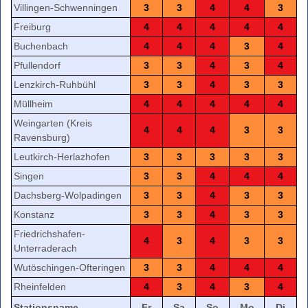
Villingen-Schwenningen
3
3
4
4
3
Freiburg
4
4
4
4
4
Buchenbach
4
4
4
3
4
Pfullendorf
3
3
4
3
4
Lenzkirch-Ruhbühl
3
3
4
3
3
Müllheim
4
4
4
4
4
Weingarten (Kreis
4
4
4
3
3
Ravensburg)
Leutkirch-Herlazhofen
3
3
3
3
3
Singen
3
3
4
4
4
Dachsberg-Wolpadingen
3
3
4
3
3
Konstanz
3
3
4
3
3
Friedrichshafen-
4
3
4
3
3
Unterraderach
Wutöschingen-Ofteringen
3
3
4
4
4
Rheinfelden
4
3
4
3
4
Stationsname
Fr
Sa
So
Mo
Di