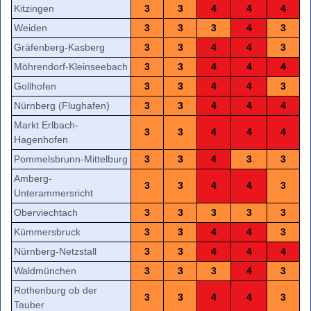
Kitzingen
3
3
4
4
4
Weiden
3
3
3
4
3
Gräfenberg-Kasberg
3
3
4
4
3
Möhrendorf-Kleinseebach
3
3
4
4
4
Gollhofen
3
3
4
4
3
Nürnberg (Flughafen)
3
3
4
4
4
Markt Erlbach-
3
3
4
4
4
Hagenhofen
Pommelsbrunn-Mittelburg
3
3
4
3
3
Amberg-
3
3
4
4
3
Unterammersricht
Oberviechtach
3
3
3
3
3
Kümmersbruck
3
3
4
4
3
Nürnberg-Netzstall
3
3
4
4
4
Waldmünchen
3
3
3
4
3
Rothenburg ob der
3
3
4
4
3
Tauber