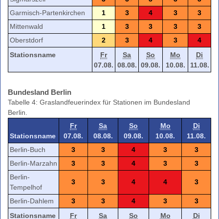
Garmisch-Partenkirchen
1
3
4
3
3
Mittenwald
1
3
3
3
3
Oberstdorf
2
3
4
3
4
Stationsname
Fr
Sa
So
Mo
Di
07.08.
08.08.
09.08.
10.08.
11.08.
Bundesland Berlin
Tabelle 4: Graslandfeuerindex für Stationen im Bundesland
Berlin.
Fr
Sa
So
Mo
Di
Stationsname
07.08.
08.08.
09.08.
10.08.
11.08.
Berlin-Buch
3
3
4
3
3
Berlin-Marzahn
3
3
4
3
3
Berlin-
3
3
4
4
3
Tempelhof
Berlin-Dahlem
3
3
4
3
3
Stationsname
Fr
Sa
So
Mo
Di