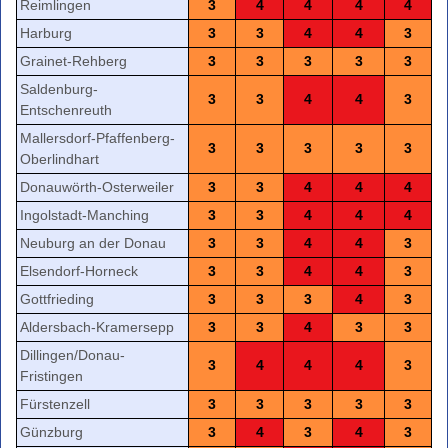
Reimlingen
3
4
4
4
4
Harburg
3
3
4
4
3
Grainet-Rehberg
3
3
3
3
3
Saldenburg-
3
3
4
4
3
Entschenreuth
Mallersdorf-Pfaffenberg-
3
3
3
3
3
Oberlindhart
Donauwörth-Osterweiler
3
3
4
4
4
Ingolstadt-Manching
3
3
4
4
4
Neuburg an der Donau
3
3
4
4
3
Elsendorf-Horneck
3
3
4
4
3
Gottfrieding
3
3
3
4
3
Aldersbach-Kramersepp
3
3
4
3
3
Dillingen/Donau-
3
4
4
4
3
Fristingen
Fürstenzell
3
3
3
3
3
Günzburg
3
4
3
4
3