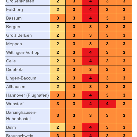
Großenkneten
2
3
4
3
3
Faßberg
2
3
4
3
3
Bassum
3
3
4
3
3
Bergen
2
3
3
3
3
Groß Berßen
2
3
3
3
3
Meppen
2
3
3
3
3
Wittingen-Vorhop
2
3
4
3
3
Celle
2
3
4
3
3
Diepholz
2
3
3
3
3
Lingen-Baccum
2
3
4
3
3
Alfhausen
2
3
3
3
3
Hannover (Flughafen)
3
3
4
3
3
Wunstorf
3
3
4
4
3
Barsinghausen-
3
3
3
3
3
Hohenbostel
Belm
2
3
4
3
3
Braunschweig
3
3
4
3
3