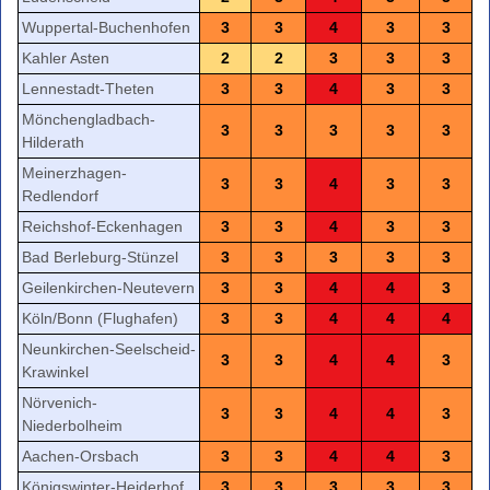
Wuppertal-Buchenhofen
3
3
4
3
3
Kahler Asten
2
2
3
3
3
Lennestadt-Theten
3
3
4
3
3
Mönchengladbach-
3
3
3
3
3
Hilderath
Meinerzhagen-
3
3
4
3
3
Redlendorf
Reichshof-Eckenhagen
3
3
4
3
3
Bad Berleburg-Stünzel
3
3
3
3
3
Geilenkirchen-Neutevern
3
3
4
4
3
Köln/Bonn (Flughafen)
3
3
4
4
4
Neunkirchen-Seelscheid-
3
3
4
4
3
Krawinkel
Nörvenich-
3
3
4
4
3
Niederbolheim
Aachen-Orsbach
3
3
4
4
3
Königswinter-Heiderhof
3
3
3
3
3