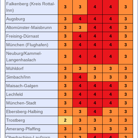
Falkenberg (Kreis Rottal-
3
3
4
4
3
Inn)
Augsburg
3
4
4
4
3
Altomünster-Maisbrunn
3
3
4
4
3
Freising-Dürnast
3
4
4
4
3
München (Flughafen)
3
4
4
4
3
Neuburg/Kammel-
3
4
4
4
3
Langenhaslach
Mühldorf
3
3
3
3
3
Simbach/Inn
3
4
3
3
3
Maisach-Galgen
3
4
4
4
3
Lechfeld
3
4
4
4
3
München-Stadt
3
4
4
4
3
Ebersberg-Halbing
3
3
4
3
3
Trostberg
2
3
3
3
3
Amerang-Pfaffing
3
3
3
3
3
Oberhaching-Laufzorn
3
3
4
4
3