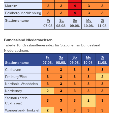
Marnitz
3
3
4
3
3
Feldberg/Mecklenburg
3
3
4
3
3
Stationsname
Fr
Sa
So
Mo
Di
07.08.
08.08.
09.08.
10.08.
11.08.
Bundesland Niedersachsen
Tabelle 10: Graslandfeuerindex für Stationen im Bundesland
Niedersachsen.
Fr
Sa
So
Mo
Di
Stationsname
07.08.
08.08.
09.08.
10.08.
11.08.
Cuxhaven
3
3
3
3
3
Freiburg/Elbe
3
3
3
3
2
Nordholz-Wanhöden
3
3
3
3
3
Norderney
2
3
3
3
3
Steinau (Kreis
3
3
3
2
3
Cuxhaven)
Wangerland-Hooksiel
2
3
3
3
3