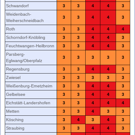
Schwandorf
3
3
4
4
3
Weidenbach-
3
3
4
4
3
Weiherschneidbach
Roth
3
3
4
4
4
Schorndorf-Knöbling
3
3
4
4
3
Feuchtwangen-Heilbronn
3
3
4
4
3
Parsberg-
3
3
3
3
3
Eglwang/Oberpfalz
Regensburg
3
3
4
4
3
Zwiesel
3
3
3
3
3
Weißenburg-Emetzheim
3
3
4
4
3
Gelbelsee
3
3
4
4
3
Eichstätt-Landershofen
3
3
4
4
4
Metten
3
3
4
3
3
Kösching
3
4
3
4
3
Straubing
3
3
4
4
3