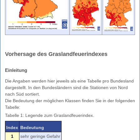
Grasland-
Feuerindex
Warnindizes
Landwirtschaft
Farbskala
Unwetterwarnkriterien
Wetterwarnkriterien
Vorhersage des Graslandfeuerindexes
Binnenseewarnungen
Einleitung
Küstenwarnungen
Hitze-
Die Angaben werden hier jeweils als eine Tabelle pro Bundesland
und
dargestellt. In den Bundesländern sind die Stationen von Nord
UV-
nach Süd sortiert.
Warnungen
Die Bedeutung der möglichen Klassen finden Sie in der folgenden
Tabelle:
Windwarnskala
Tabelle 1: Legende zum Graslandfeuerindex.
Hochwasserzentralen
Weitere
Index
Bedeutung
Partner
1
sehr geringe Gefahr