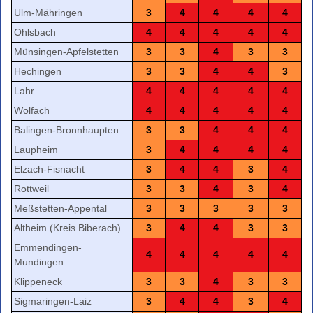
Ulm-Mähringen
3
4
4
4
4
Ohlsbach
4
4
4
4
4
Münsingen-Apfelstetten
3
3
4
3
3
Hechingen
3
3
4
4
3
Lahr
4
4
4
4
4
Wolfach
4
4
4
4
4
Balingen-Bronnhaupten
3
3
4
4
4
Laupheim
3
4
4
4
4
Elzach-Fisnacht
3
4
4
3
4
Rottweil
3
3
4
3
4
Meßstetten-Appental
3
3
3
3
3
Altheim (Kreis Biberach)
3
4
4
3
3
Emmendingen-
4
4
4
4
4
Mundingen
Klippeneck
3
3
4
3
3
Sigmaringen-Laiz
3
4
4
3
4