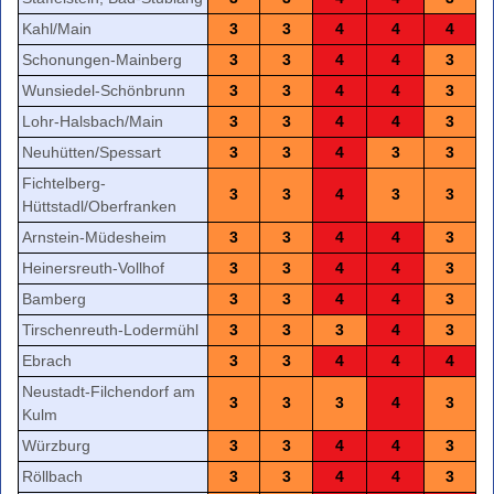
Kahl/Main
3
3
4
4
4
Schonungen-Mainberg
3
3
4
4
3
Wunsiedel-Schönbrunn
3
3
4
4
3
Lohr-Halsbach/Main
3
3
4
4
3
Neuhütten/Spessart
3
3
4
3
3
Fichtelberg-
3
3
4
3
3
Hüttstadl/Oberfranken
Arnstein-Müdesheim
3
3
4
4
3
Heinersreuth-Vollhof
3
3
4
4
3
Bamberg
3
3
4
4
3
Tirschenreuth-Lodermühl
3
3
3
4
3
Ebrach
3
3
4
4
4
Neustadt-Filchendorf am
3
3
3
4
3
Kulm
Würzburg
3
3
4
4
3
Röllbach
3
3
4
4
3