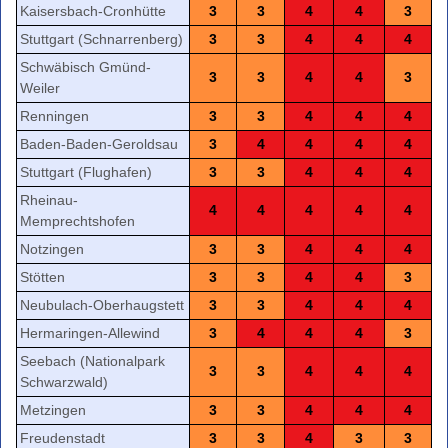
Kaisersbach-Cronhütte
3
3
4
4
3
Stuttgart (Schnarrenberg)
3
3
4
4
4
Schwäbisch Gmünd-
3
3
4
4
3
Weiler
Renningen
3
3
4
4
4
Baden-Baden-Geroldsau
3
4
4
4
4
Stuttgart (Flughafen)
3
3
4
4
4
Rheinau-
4
4
4
4
4
Memprechtshofen
Notzingen
3
3
4
4
4
Stötten
3
3
4
4
3
Neubulach-Oberhaugstett
3
3
4
4
4
Hermaringen-Allewind
3
4
4
4
3
Seebach (Nationalpark
3
3
4
4
4
Schwarzwald)
Metzingen
3
3
4
4
4
Freudenstadt
3
3
4
3
3