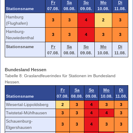
Fr
Sa
So
Mo
Di
Stationsname
07.08.
08.08.
09.08.
10.08.
11.08.
Hamburg
3
3
4
2
3
(Flughafen)
Hamburg-
3
3
4
3
3
Neuwiedenthal
Stationsname
Fr
Sa
So
Mo
Di
07.08.
08.08.
09.08.
10.08.
11.08.
Bundesland Hessen
Tabelle 8: Graslandfeuerindex für Stationen im Bundesland
Hessen.
Fr
Sa
So
Mo
Di
Stationsname
07.08.
08.08.
09.08.
10.08.
11.08.
Wesertal-Lippoldsberg
2
3
4
3
3
Twistetal-Mühlhausen
3
3
4
4
3
Schauenburg-
3
3
4
3
3
Elgershausen