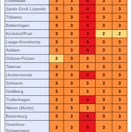
Greifswald
3
3
4
3
3
Sanitz-Groß Lüsewitz
3
3
4
3
3
Tribsees
3
3
4
3
3
Boltenhagen
3
3
4
3
3
Kirchdorf/Poel
3
3
4
2
2
Laage-Kronskamp
3
3
4
3
3
Anklam
3
3
4
3
3
Gülzow-Prüzen
2
3
3
3
3
Teterow
3
3
3
3
3
Ueckermünde
3
3
4
3
3
Schwerin
3
3
3
3
3
Goldberg
3
3
3
3
3
Trollenhagen
3
3
4
3
3
Waren (Müritz)
3
3
3
3
3
Boizenburg
3
3
4
3
3
Grambow-
3
3
4
3
3
Schwennenz