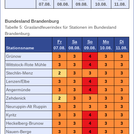
07.08.
08.08.
09.08.
10.08.
11.08.
Bundesland Brandenburg
Tabelle 5: Graslandfeuerindex für Stationen im Bundesland
Brandenburg.
Fr
Sa
So
Mo
Di
Stationsname
07.08.
08.08.
09.08.
10.08.
11.08.
Grünow
3
3
4
3
3
Wittstock-Rote Mühle
3
3
4
3
3
Stechlin-Menz
2
3
3
3
3
Lenzen/Elbe
3
3
4
3
3
Angermünde
3
3
4
3
3
Zehdenick
2
3
3
3
3
Neuruppin-Alt Ruppin
3
3
3
3
3
Kyritz
3
3
4
3
3
Heckelberg-Brunow
3
3
4
3
3
Nauen-Berge
3
3
4
3
3