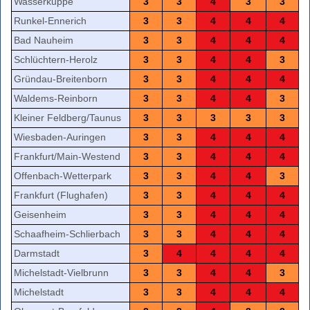
Wasserkuppe
3
3
4
3
3
Runkel-Ennerich
3
3
4
4
4
Bad Nauheim
3
3
4
4
4
Schlüchtern-Herolz
3
3
4
4
3
Gründau-Breitenborn
3
3
4
4
4
Waldems-Reinborn
3
3
4
4
3
Kleiner Feldberg/Taunus
3
3
3
3
3
Wiesbaden-Auringen
3
3
4
4
4
Frankfurt/Main-Westend
3
3
4
4
4
Offenbach-Wetterpark
3
3
4
4
3
Frankfurt (Flughafen)
3
3
4
4
4
Geisenheim
3
3
4
4
4
Schaafheim-Schlierbach
3
3
4
4
4
Darmstadt
3
4
4
4
4
Michelstadt-Vielbrunn
3
3
4
4
3
Michelstadt
3
3
4
4
4