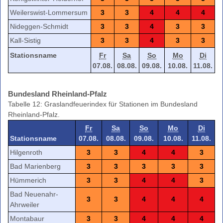
Weilerswist-Lommersum
3
3
4
4
4
Nideggen-Schmidt
3
3
4
3
3
Kall-Sistig
3
3
4
3
3
Stationsname
Fr
Sa
So
Mo
Di
07.08.
08.08.
09.08.
10.08.
11.08.
Bundesland Rheinland-Pfalz
Tabelle 12: Graslandfeuerindex für Stationen im Bundesland
Rheinland-Pfalz.
Fr
Sa
So
Mo
Di
Stationsname
07.08.
08.08.
09.08.
10.08.
11.08.
Hilgenroth
3
3
4
4
3
Bad Marienberg
3
3
3
3
3
Hümmerich
3
3
4
4
3
Bad Neuenahr-
3
3
4
4
4
Ahrweiler
Montabaur
3
3
4
4
4