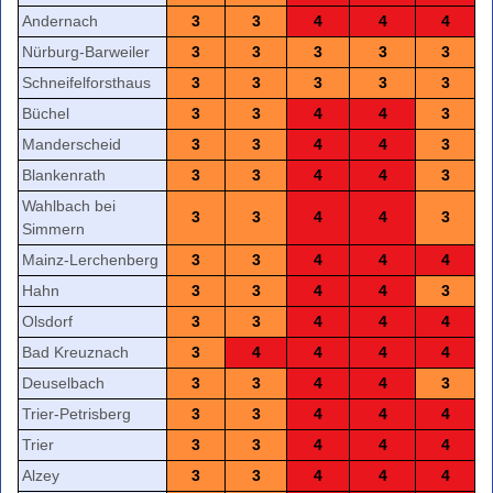
Andernach
3
3
4
4
4
Nürburg-Barweiler
3
3
3
3
3
Schneifelforsthaus
3
3
3
3
3
Büchel
3
3
4
4
3
Manderscheid
3
3
4
4
3
Blankenrath
3
3
4
4
3
Wahlbach bei
3
3
4
4
3
Simmern
Mainz-Lerchenberg
3
3
4
4
4
Hahn
3
3
4
4
3
Olsdorf
3
3
4
4
4
Bad Kreuznach
3
4
4
4
4
Deuselbach
3
3
4
4
3
Trier-Petrisberg
3
3
4
4
4
Trier
3
3
4
4
4
Alzey
3
3
4
4
4