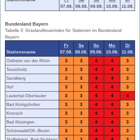
07.08.
08.08.
09.08.
10.08.
11.08.
Bundesland Bayern
Tabelle 3: Graslandfeuerindex für Stationen im Bundesland
Bayern.
Fr
Sa
So
Mo
Di
Stationsname
07.08.
08.08.
09.08.
10.08.
11.08.
Ostheim vor der Rhön
3
3
4
4
3
Teuschnitz
3
3
4
4
3
Sandberg
3
3
4
4
3
Hof
3
3
4
4
3
Lautertal-Oberlauter
3
3
4
4
4
Bad Königshofen
3
3
4
4
3
Kronach
3
3
4
4
3
Bad Kissingen
3
3
4
4
3
Schönwald/Ofr.-Brunn
3
3
4
4
3
Staffelstein, Bad-Stublang
3
3
4
4
3